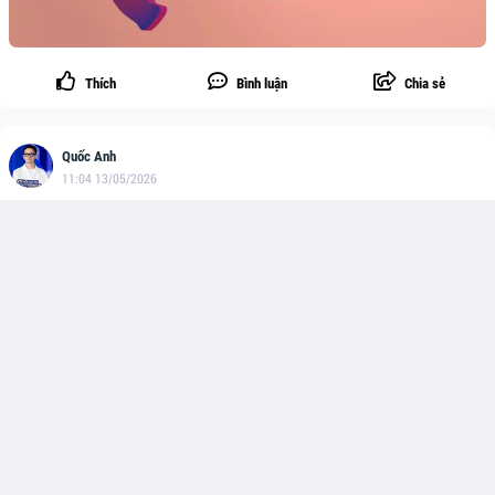
Thích
Bình luận
Chia sẻ
Quốc Anh
11:04 13/05/2026
Khi nỗi sợ dẫn dắt câu chuyện, liệu chúng ta có đang
quá bi quan về AI?
Hầu hết doanh nghiệp đều nỗ lực thuyết phục khách hàng mua sản
phẩm của họ. Các công ty AI cũng không ngoại lệ, nhưng cách họ thực
hiện lại đang đi ngược với logic thông thường.