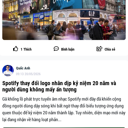
1
Thích
Bình luận
Chia sẻ
Quốc Anh
09:13 20/05/2026
Spotify thay đổi logo nhân dịp kỷ niệm 20 năm và
người dùng không mấy ấn tượng
Gã khổng lồ phát trực tuyến âm nhạc Spotify mới đây đã khiến cộng
đồng người dùng dậy sóng khi bất ngờ thay đổi biểu tượng ứng dụng
quen thuộc để kỷ niệm 20 năm thành lập. Tuy nhiên, diện mạo mới này
lại đang nhận về hàng loạt phản...