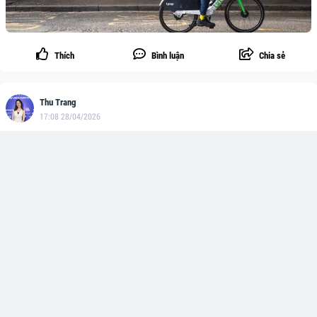
Thích
Bình luận
Chia sẻ
Thu Trang
17:08 28/04/2026
Huyền tích Độc Cước, hồn thiêng giữ biển Sầm Sơn
Từ truyền thuyết chàng khổng lồ xẻ thân diệt quỷ biển đến ngôi đền
linh thiêng trên đỉnh Cổ Giải, thần Độc Cước không chỉ là biểu tượng
tín ngưỡng mà còn là điểm tựa tinh thần của cư dân miền biển Sầm
Sơn.