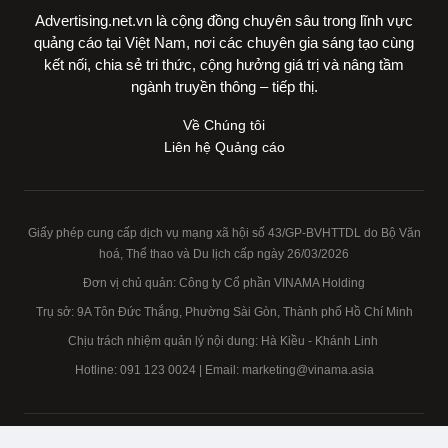
Advertising.net.vn là cộng đồng chuyên sâu trong lĩnh vực
quảng cáo tại Việt Nam, nơi các chuyên gia sáng tạo cùng
kết nối, chia sẻ tri thức, cộng hưởng giá trị và nâng tầm
ngành truyền thông – tiếp thị.
Về Chúng tôi
Liên hệ Quảng cáo
Giấy phép cung cấp dịch vụ mạng xã hội số 43/GP-BVHTTDL do Bộ Văn
hoá, Thể thao và Du lịch cấp ngày 26/03/2026
Đơn vị chủ quản: Công ty Cổ phần VINAMA Holding
Trụ sở: 9A Tôn Đức Thắng, Phường Sài Gòn, Thành phố Hồ Chí Minh
Chịu trách nhiệm quản lý nội dung: Hà Kiều - Khánh Linh
Hotline:
091 123 0024
| Email: marketing@vinama.asia