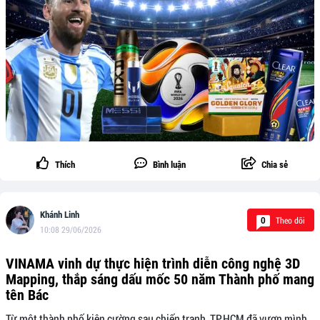
Thích
Bình luận
Chia sẻ
Khánh Linh
Theo dõi
0
10:08 29/06/2026
VINAMA vinh dự thực hiện trình diễn công nghệ 3D
Mapping, thắp sáng dấu mốc 50 năm Thành phố mang
tên Bác
Từ một thành phố kiên cường sau chiến tranh, TP.HCM đã vươn mình