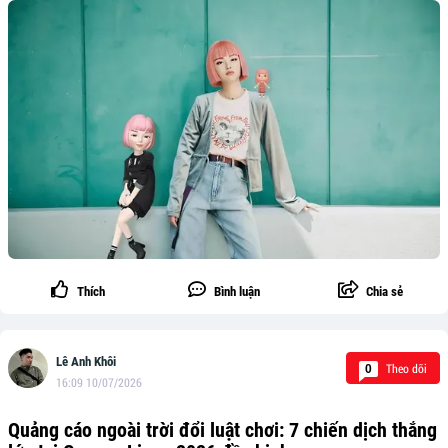
Thích
Bình luận
Chia sẻ
Lê Anh Khôi
Theo dõi
0
16:09 10/07/2026
Quảng cáo ngoài trời đổi luật chơi: 7 chiến dịch thắng