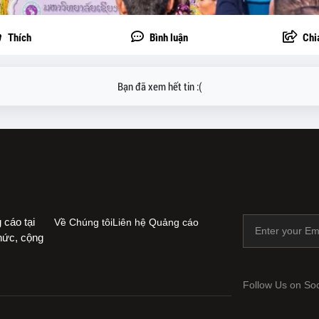
Thích
Bình luận
Chi
Bạn đã xem hết tin :(
 cáo tại
Về Chúng tôi
Liên hệ Quảng cáo
thức, cộng
Follow Us on Soc