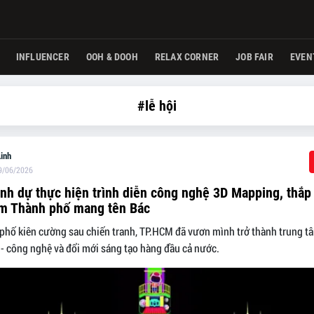
INFLUENCER
OOH & DOOH
RELAX CORNER
JOB FAIR
EVEN
#lễ hội
inh
9/06/2026
h dự thực hiện trình diễn công nghệ 3D Mapping, thắp
m Thành phố mang tên Bác
phố kiên cường sau chiến tranh, TP.HCM đã vươn mình trở thành trung tâ
 - công nghệ và đổi mới sáng tạo hàng đầu cả nước.