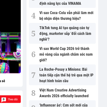
định năng lực của VINAMA
Vì sao Coca-Cola vẫn phải làm mới
bộ nhận diện thương hiệu?
TikTok tung AI tạo quảng cáo tự
động, marketer sắp 'đổi cách làm
nghề'?
Vì sao World Cup 2026 trở thành
mỏ vàng của ngành chăm sóc nam
giới?
La Roche-Posay x Minions: Bài
toán tiếp cận thế hệ trẻ qua một IP
hoạt hình toàn cầu
a sẻ
Việt Nam Creative Advertising
Awards 2026 officially launched
Theo dõi
0
'Influencer ảo': Cơn sốt mới của