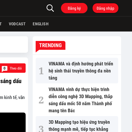
Đăng ký
Đăng nhập
T
VODCAST
ENGLISH
TRENDING
VINAMA và định hướng phát triển
Theo dõi
0
hệ sinh thái truyền thông đa nền
tảng
 sáng dấu
VINAMA vinh dự thực hiện trình
diễn công nghệ 3D Mapping, thắp
m kinh tế, văn
sáng dấu mốc 50 năm Thành phố
mang tên Bác
3D Mapping tạo hiệu ứng truyền
thông mạnh mẽ, tiếp tục khẳng