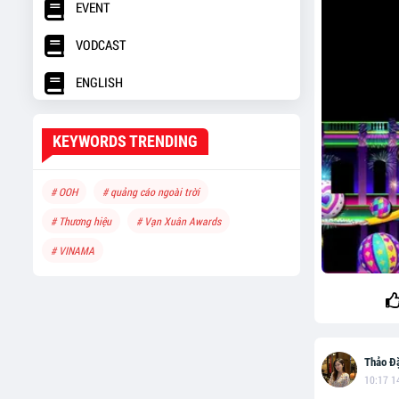
EVENT
VODCAST
ENGLISH
KEYWORDS TRENDING
# OOH
# quảng cáo ngoài trời
# Thương hiệu
# Vạn Xuân Awards
# VINAMA
Thảo Đ
10:17 1