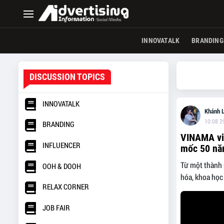
INNOVATALK
BRANDING
DISCUSSION TOPICS
INNOVATALK
Khánh L
10:08 2
BRANDING
VINAMA vin
INFLUENCER
mốc 50 nă
Từ một thành 
OOH & DOOH
hóa, khoa học
RELAX CORNER
JOB FAIR