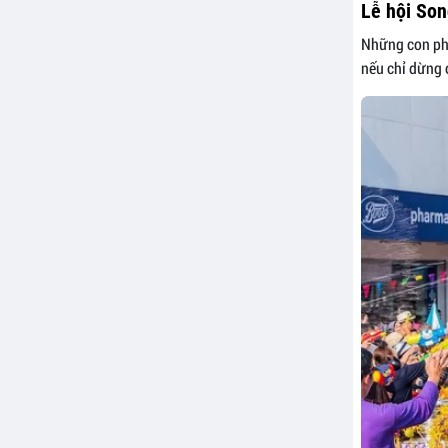
Lễ hội Son
Những con phố
nếu chỉ dừng ở