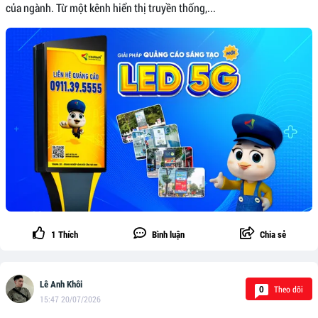
của ngành. Từ một kênh hiển thị truyền thống,...
1
Thích
Bình luận
Chia sẻ
Lê Anh Khôi
Theo dõi
0
15:47 20/07/2026