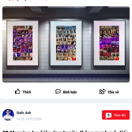
Thích
Bình luận
Chia sẻ
Quốc Anh
Theo dõi
0
10:26 10/07/2026