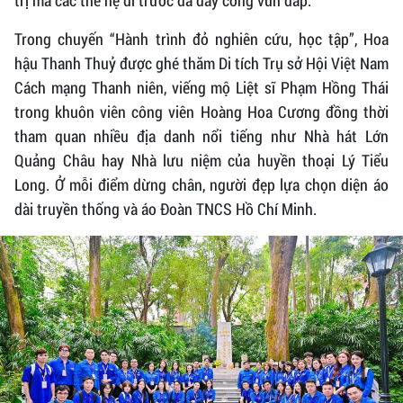
trị mà các thế hệ đi trước đã dày công vun đắp.
Trong chuyến “Hành trình đỏ nghiên cứu, học tập”, Hoa
hậu Thanh Thuỷ được ghé thăm Di tích Trụ sở Hội Việt Nam
Cách mạng Thanh niên, viếng mộ Liệt sĩ Phạm Hồng Thái
trong khuôn viên công viên Hoàng Hoa Cương đồng thời
tham quan nhiều địa danh nổi tiếng như Nhà hát Lớn
Quảng Châu hay Nhà lưu niệm của huyền thoại Lý Tiểu
Long. Ở mỗi điểm dừng chân, người đẹp lựa chọn diện áo
dài truyền thống và áo Đoàn TNCS Hồ Chí Minh.