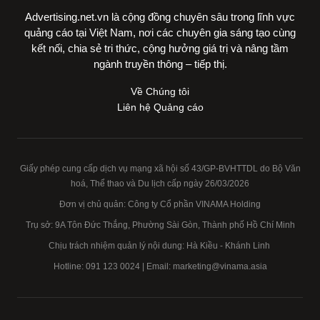
Advertising.net.vn là cộng đồng chuyên sâu trong lĩnh vực
quảng cáo tại Việt Nam, nơi các chuyên gia sáng tạo cùng
kết nối, chia sẻ tri thức, cộng hưởng giá trị và nâng tầm
ngành truyền thông – tiếp thị.
Về Chúng tôi
Liên hệ Quảng cáo
Giấy phép cung cấp dịch vụ mạng xã hội số 43/GP-BVHTTDL do Bộ Văn
hoá, Thể thao và Du lịch cấp ngày 26/03/2026
Đơn vị chủ quản: Công ty Cổ phần VINAMA Holding
Trụ sở: 9A Tôn Đức Thắng, Phường Sài Gòn, Thành phố Hồ Chí Minh
Chịu trách nhiệm quản lý nội dung: Hà Kiều - Khánh Linh
Hotline:
091 123 0024
| Email: marketing@vinama.asia