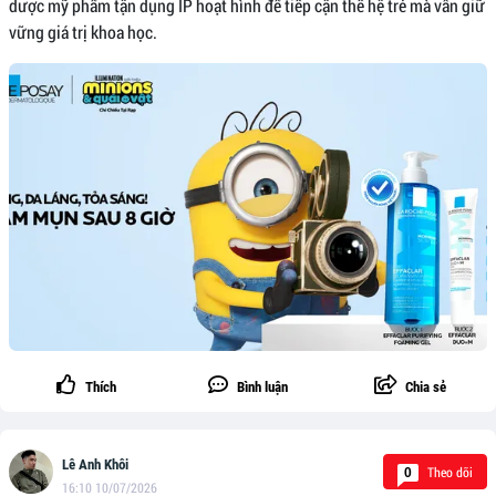
dược mỹ phẩm tận dụng IP hoạt hình để tiếp cận thế hệ trẻ mà vẫn giữ
vững giá trị khoa học.
Thích
Bình luận
Chia sẻ
Lê Anh Khôi
Theo dõi
0
16:10 10/07/2026