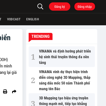
Đăng ký
Đăng nhập
T
VODCAST
ENGLISH
biển
TRENDING
VINAMA và định hướng phát triển
hệ sinh thái truyền thông đa nền
(OOH)
tảng
ển mình
ng lại giá
VINAMA vinh dự thực hiện trình
diễn công nghệ 3D Mapping, thắp
sáng dấu mốc 50 năm Thành phố
mang tên Bác
3D Mapping tạo hiệu ứng truyền
thông mạnh mẽ, tiếp tục khẳng