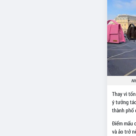
Nh
Thay vì tốn
ý tưởng táo
thành phố 
Điểm mấu ch
và ảo trở n