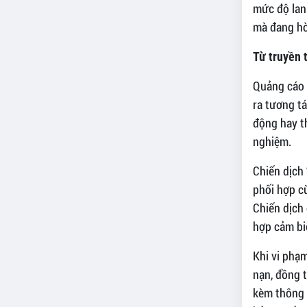
mức độ lan
mà đang hò
Từ truyền 
Quảng cáo n
ra tương t
động hay t
nghiệm.
Chiến dịch
phối hợp cù
Chiến dịch 
hợp cảm bi
Khi vi phạ
nạn, đồng t
kèm thông 