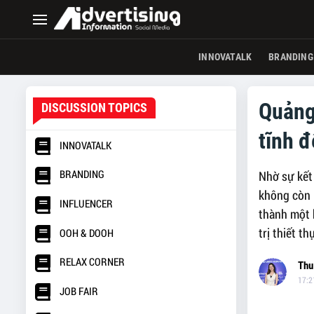
INNOVATALK
BRANDING
Quảng 
DISCUSSION TOPICS
tĩnh 
INNOVATALK
BRANDING
Nhờ sự kết 
không còn 
INFLUENCER
thành một k
trị thiết t
OOH & DOOH
RELAX CORNER
Thu
17:2
JOB FAIR