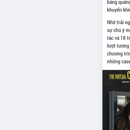
bảng quảng
khuyến khíc
Nhờ trải ng
sự chú ý mạ
tác và 18 t
lượt tương 
chương trìn
những case