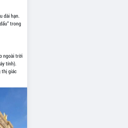
u dài hạn.
 dấu” trong
 ngoài trời
y tính).
 thị giác