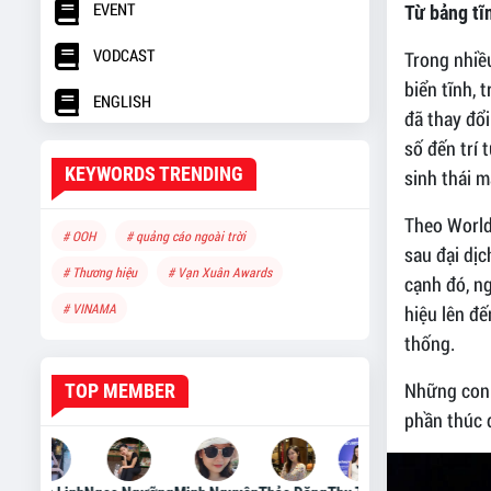
EVENT
Từ bảng tĩ
VODCAST
Trong nhiề
biển tĩnh, 
ENGLISH
đã thay đổ
số đến trí
KEYWORDS TRENDING
sinh thái m
Theo World
# OOH
# quảng cáo ngoài trời
sau đại dị
# Thương hiệu
# Vạn Xuân Awards
cạnh đó, n
# VINAMA
hiệu lên đế
thống.
Những con 
TOP MEMBER
phần thúc đ