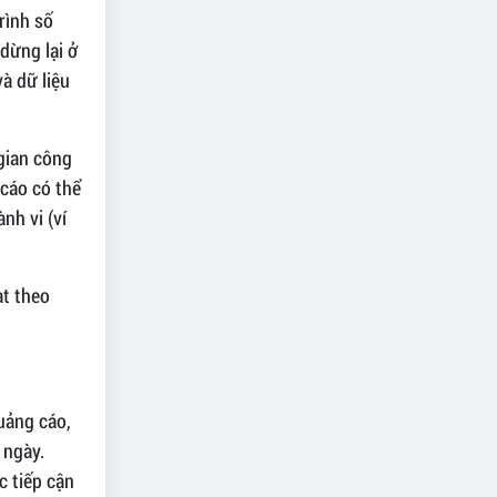
rình số
dừng lại ở
à dữ liệu
gian công
cáo có thể
nh vi (ví
ạt theo
uảng cáo,
 ngày.
c tiếp cận