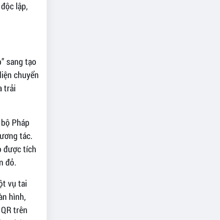
độc lập,
p” sang tạo
diện chuyển
 trải
g bộ Pháp
tương tác.
o được tích
èn đỏ.
t vụ tai
àn hình,
 QR trên