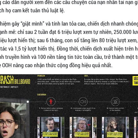
 cáo dẫn người xem đến các câu chuyện của nạn nhân tai nạn g
h họ cam kết tuân thủ luật lệ.
hiệm gây “giật mình” và tính lan tỏa cao, chiến dịch nhanh chón
nh mẽ: chỉ sau 2 tuần đạt 6 triệu lượt xem tự nhiên, 250.000 l
riệu lượt hiển thị; sau 6 tháng, con số tăng lên 80 triệu lượt xem,
tác và 1,5 tỷ lượt hiển thị. Đồng thời, chiến dịch xuất hiện trên 
h truyền hình và 100 nền tảng tin tức toàn cầu, trở thành một 
 OOH nâng cao nhận thức cộng đồng hiệu quả nhất.