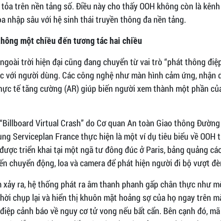
 tỏa trên nền tảng số. Điều này cho thấy OOH không còn là kênh 
a nhập sâu với hệ sinh thái truyền thông đa nền tảng.
thông một chiều đến tương tác hai chiều
goài trời hiện đại cũng đang chuyển từ vai trò “phát thông điệ
ác với người dùng. Các công nghệ như màn hình cảm ứng, nhận 
hực tế tăng cường (AR) giúp biến người xem thành một phần của
 “Billboard Virtual Crash” do Cơ quan An toàn Giao thông Đườn
ng Serviceplan France thực hiện là một ví dụ tiêu biểu về OOH 
được triển khai tại một ngã tư đông đúc ở Paris, bảng quảng cá
ến chuyển động, loa và camera để phát hiện người đi bộ vượt đ
m xảy ra, hệ thống phát ra âm thanh phanh gấp chân thực như mộ
hời chụp lại và hiển thị khuôn mặt hoảng sợ của họ ngay trên m
điệp cảnh báo về nguy cơ tử vong nếu bất cẩn. Bên cạnh đó, mã