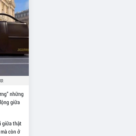
3D.
“dựng” những
 động giữa
i giữa thật
n mà còn ở