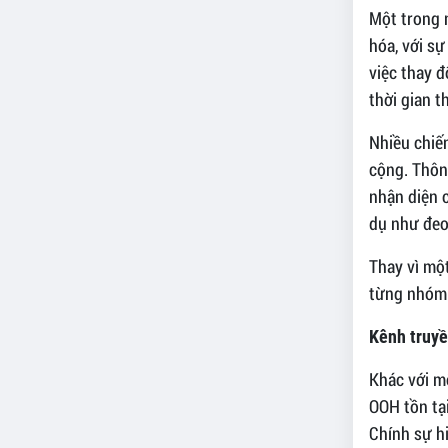
Một trong 
hóa, với s
việc thay đ
thời gian 
Nhiều chiế
cộng. Thôn
nhận diện c
dụ như đeo 
Thay vì một
từng nhóm 
Kênh truyề
Khác với m
OOH tồn tại
Chính sự hi