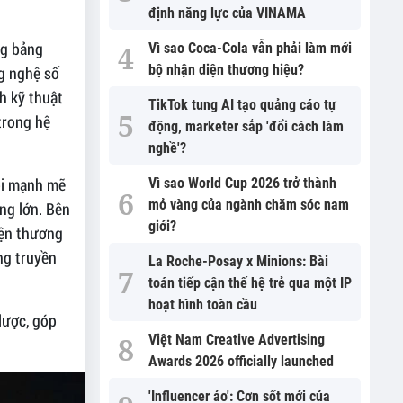
định năng lực của VINAMA
ng bảng
Vì sao Coca-Cola vẫn phải làm mới
bộ nhận diện thương hiệu?
ng nghệ số
h kỹ thuật
TikTok tung AI tạo quảng cáo tự
trong hệ
động, marketer sắp 'đổi cách làm
nghề'?
ồi mạnh mẽ
Vì sao World Cup 2026 trở thành
mỏ vàng của ngành chăm sóc nam
ng lớn. Bên
giới?
iện thương
ng truyền
La Roche-Posay x Minions: Bài
toán tiếp cận thế hệ trẻ qua một IP
hoạt hình toàn cầu
lược, góp
Việt Nam Creative Advertising
Awards 2026 officially launched
'Influencer ảo': Cơn sốt mới của