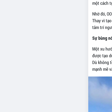
một cách t
Nhờ đó, OO
Thay vì tạo
tâm trí ngư
Sự bùng nổ
Một xu hướ
được tạo d
Dù không tồ
mạnh mẽ và