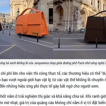
ững túi xách khổng lồ của Jacquemus chạy giữa đường phố Paris nhờ công nghệ 
 chi phí lớn cho việc thi công thực tế, các thương hiệu có thể 
 bạo vượt ngoài giới hạn vật lý, từ các vật thể khổng lồ chuyển
đến những hiệu ứng phi thực tế gây bất ngờ cho người xem.
ốt nằm ở trải nghiệm thị giác và khả năng chia sẻ. Khi ranh giớ
ên mờ nhạt, giá trị của quảng cáo không chỉ nằm ở vị trí đặt biể