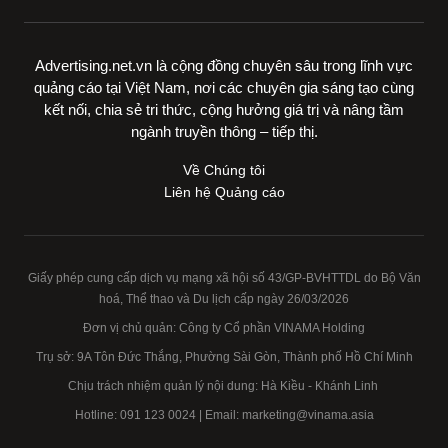
Advertising.net.vn là cộng đồng chuyên sâu trong lĩnh vực
quảng cáo tại Việt Nam, nơi các chuyên gia sáng tạo cùng
kết nối, chia sẻ tri thức, cộng hưởng giá trị và nâng tầm
ngành truyền thông – tiếp thị.
Về Chúng tôi
Liên hệ Quảng cáo
Giấy phép cung cấp dịch vụ mạng xã hội số 43/GP-BVHTTDL do Bộ Văn
hoá, Thể thao và Du lịch cấp ngày 26/03/2026
Đơn vị chủ quản: Công ty Cổ phần VINAMA Holding
Trụ sở: 9A Tôn Đức Thắng, Phường Sài Gòn, Thành phố Hồ Chí Minh
Chịu trách nhiệm quản lý nội dung: Hà Kiều - Khánh Linh
Hotline:
091 123 0024
| Email: marketing@vinama.asia